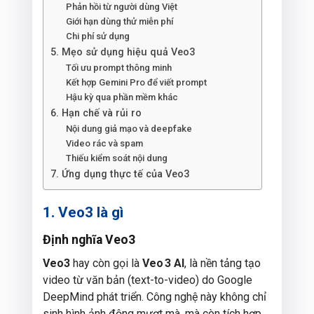
Phản hồi từ người dùng Việt
Giới hạn dùng thử miễn phí
Chi phí sử dụng
5. Mẹo sử dụng hiệu quả Veo3
Tối ưu prompt thông minh
Kết hợp Gemini Pro để viết prompt
Hậu kỳ qua phần mềm khác
6. Hạn chế và rủi ro
Nội dung giả mạo và deepfake
Video rác và spam
Thiếu kiểm soát nội dung
7. Ứng dụng thực tế của Veo3
1. Veo3 là gì
Định nghĩa Veo3
Veo3
hay còn gọi là
Veo 3 AI
, là nền tảng tạo
video từ văn bản (text-to-video) do Google
DeepMind phát triển. Công nghệ này không chỉ
sinh hình ảnh động mượt mà, mà còn tích hợp