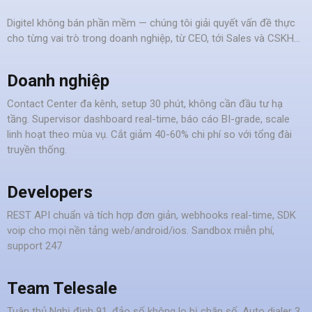
Digitel không bán phần mềm — chúng tôi giải quyết vấn đề thực
cho từng vai trò trong doanh nghiệp, từ CEO, tới Sales và CSKH…
Doanh nghiệp
Contact Center đa kênh, setup 30 phút, không cần đầu tư hạ
tầng. Supervisor dashboard real-time, báo cáo BI-grade, scale
linh hoạt theo mùa vụ. Cắt giảm 40-60% chi phí so với tổng đài
truyền thống.
Developers
REST API chuẩn và tích hợp đơn giản, webhooks real-time, SDK
voip cho mọi nền tảng web/android/ios. Sandbox miễn phí,
support 247
Team Telesale
Tuân thủ Nghị định 91, đảo số không lo bị chặn số. Auto dialer 3