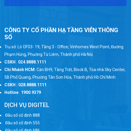
CÔNG TY CỔ PHẦN HẠ TẦNG VIỄN THÔNG
SỐ
Trụ sở: Lô OF03- 19, Tầng 3 - Office, Vinhomes West Point, Đường
Phạm Hùng, Phường Từ Liêm, Thành phố Hà Nội.
CSKH
:
024.8888.1111
Chi Nhánh HCM:
Căn BH9, Tầng Trệt, Block B, Tòa nhà Sky Center,
5B Phổ Quang, Phường Tân Sơn Hòa, Thành phố Hồ Chí Minh.
CSKH : 028.8888.1111
Hotline
:
1900.9379
DỊCH VỤ DIGITEL
Đầu số cố định 888
Đầu số cố định 555
Đầu số cố định 686