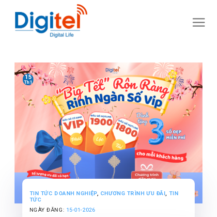
Skip
to
content
15
Th1
TIN TỨC DOANH NGHIỆP
,
CHƯƠNG TRÌNH ƯU ĐÃI
,
TIN
TỨC
NGÀY ĐĂNG:
15-01-2026