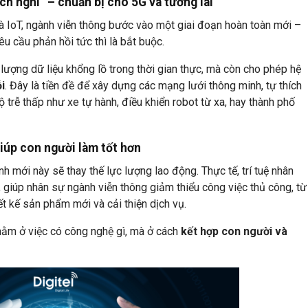
h nghi” – chuẩn bị cho 5G và tương lai
và IoT, ngành viễn thông bước vào một giai đoạn hoàn toàn mới –
yêu cầu phản hồi tức thì là bắt buộc.
i lượng dữ liệu khổng lồ trong thời gian thực, mà còn cho phép hệ
ỗi
. Đây là tiền đề để xây dựng các mạng lưới thông minh, tự thích
 trễ thấp như xe tự hành, điều khiển robot từ xa, hay thành phố
iúp con người làm tốt hơn
h mới này sẽ thay thế lực lượng lao động. Thực tế, trí tuệ nhân
”, giúp nhân sự ngành viễn thông giảm thiểu công việc thủ công, từ
iết kế sản phẩm mới và cải thiện dịch vụ.
 nằm ở việc có công nghệ gì, mà ở cách
kết hợp con người và