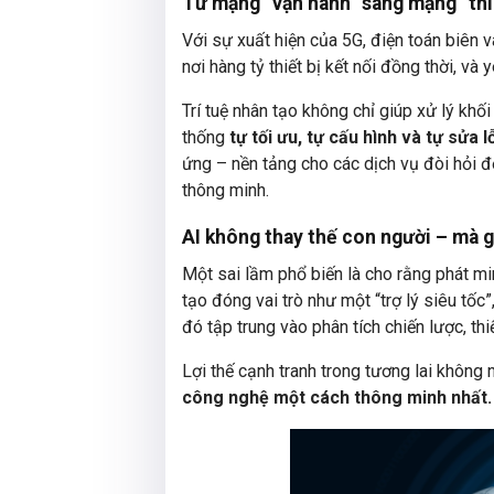
Từ mạng “vận hành” sang mạng “thíc
Với sự xuất hiện của 5G, điện toán biên 
nơi hàng tỷ thiết bị kết nối đồng thời, và 
Trí tuệ nhân tạo không chỉ giúp xử lý khố
thống
tự tối ưu, tự cấu hình và tự sửa l
ứng – nền tảng cho các dịch vụ đòi hỏi độ
thông minh.
AI không thay thế con người – mà g
Một sai lầm phổ biến là cho rằng phát min
tạo đóng vai trò như một “trợ lý siêu tốc
đó tập trung vào phân tích chiến lược, th
Lợi thế cạnh tranh trong tương lai không
công nghệ một cách thông minh nhất.