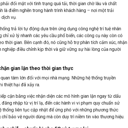
hải đối mặt với tình trạng quá tải, thời gian chờ lâu và chất
 là điểm nghẽn trong hành trình khách hàng – nơi một trải
 dịch vụ.
 thống trả lời tự động dựa trên ứng dụng công nghệ trí tuệ nhân
g chỉ xử lý nhanh các yêu cầu phổ biến, các công cụ này còn có
eo thời gian. Bên cạnh đó, nó cũng hỗ trợ phân tích cảm xúc, nhận
h nghiệp điều chỉnh kịp thời và giữ vững sự hài lòng của người
hặn gian lận theo thời gian thực
 quan tâm lớn đối với mọi nhà mạng. Những hệ thống truyền
i thiệt hại đã xảy ra.
 tiếp cận bằng việc nhận diện các mô hình gian lận ngay từ dấu
, đăng nhập từ vị trí lạ, đến các hành vi vi phạm quy chuẩn sử
ệ thống liên tục cập nhật để ứng phó với những phương thức
g chỉ bảo vệ người dùng mà còn duy trì niềm tin vào thương hiệu.