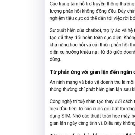
Các trung tâm hỗ trợ truyền thống thường p
lượng phản hồi không đồng đều. Đây chính
nghiệm tiêu cực có thể dẫn tới việc rời bỏ
Sự xuất hiện của chatbot, trợ lý ảo và hệ
tạo đã thay đổi hoàn toàn cục diện. Khôn
khả năng học hỏi và cải thiện phản hồi th
diện xu hướng khiếu nại, từ đó giúp doan
dùng.
Từ phản ứng với gian lận đến ngăn c
An ninh mạng và bảo vệ doanh thu là mối
thống thường chỉ phát hiện gian lận sau kh
Công nghệ trí tuệ nhân tạo thay đổi cách
hiệu đầu tiên: từ các cuộc gọi bất thường
dụng SIM. Nhờ các thuật toán học máy, h
gian lận ngày càng tinh vi. Điều này khôn