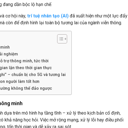
g đang dần bộc lộ hạn chế.
và cơ hội này,
trí tuệ nhân tạo (AI)
đã xuất hiện như một lực đẩy
 mà còn để định hình lại toàn bộ tương lai của ngành viễn thông.
 minh
rải nghiệm
 trợ thông minh, tức thời
ian lận theo thời gian thực
i” – chuẩn bị cho 5G và tương lai
on người làm tốt hơn
 đường không thể đảo ngược
thông minh
 dựa trên mô hình hạ tầng tĩnh – xử lý theo kịch bản cố định,
ó khả năng học hỏi. Việc mở rộng mạng, xử lý lỗi hay điều phối
g, tốn thời gian và dễ xảy ra sai sót.